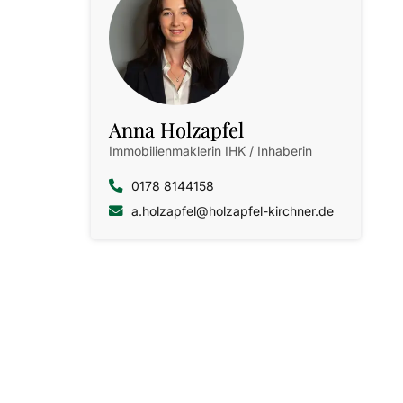
Anna
Holzapfel
Immobilienmaklerin IHK / Inhaberin

0178 8144158

a.holzapfel@holzapfel-kirchner.de